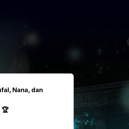
ufal, Nana, dan
 🏆