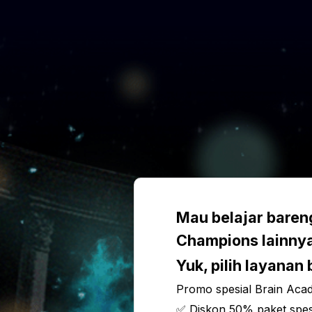
Mau belajar bareng
Champions lainny
Yuk, pilih layanan
Promo spesial Brain Aca
✅ Diskon 50% paket spe