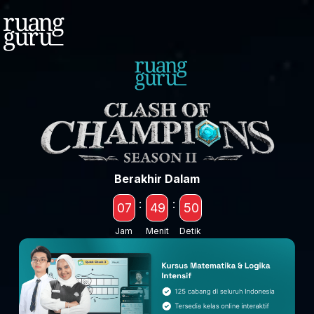
Berakhir Dalam
:
:
07
49
50
Jam
Menit
Detik