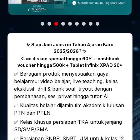
✨ Siap Jadi Juara di Tahun Ajaran Baru
2025/2026? ✨
Klaim
diskon spesial hingga 60%
+
cashback
voucher hingga 500k + Tablet Infinix XPAD 20*
✅ Beragam produk menyesuaikan gaya
belajarmu: video belajar, live teaching, kelas
eksklusif, drill & bank soal, tryout dengan
pembahasan, sesi privat hingga tutor AI
✅ Kualitas belajar dijamin tim akademik lulusan
PTN dan PTLN
✅ Kelas khusus persiapan TKA untuk jenjang
SD/SMP/SMA
✅ Persiapan SNBP, SNBT, UM untuk kelas 12