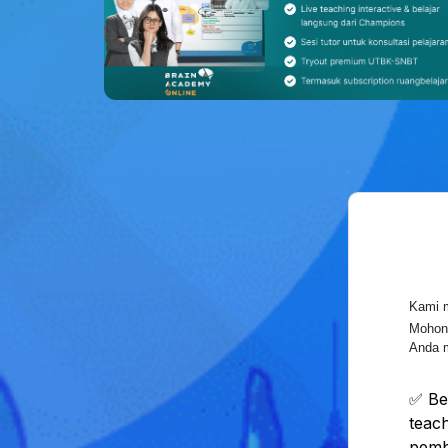
Kami m
Mohon
Anda m
✅ Be
teach
pemba