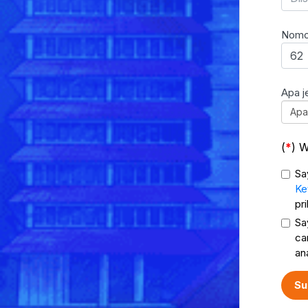
Nomor
Apa j
Apa
(
) W
Sa
Ke
pr
Sa
ca
an
Su