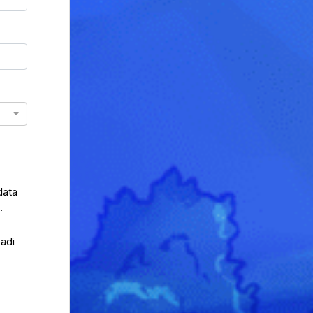
data
.
adi