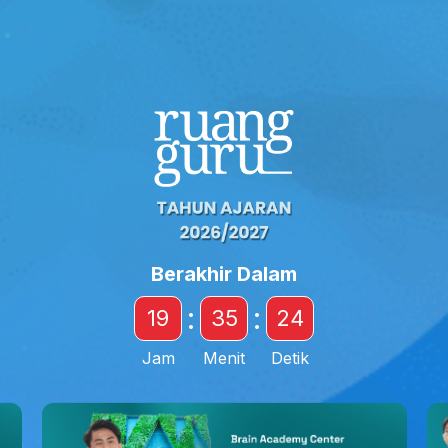
Berakhir Dalam
:
:
19
35
22
Jam
Menit
Detik