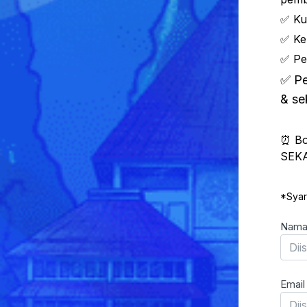
✅ Ku
✅ Ke
✅ Pe
✅ Pe
& se
⏰ Bo
SEK
*Syar
Nama
Emai