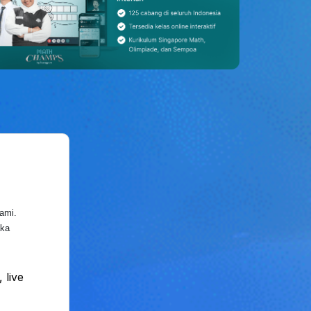
ami.
aka
 live