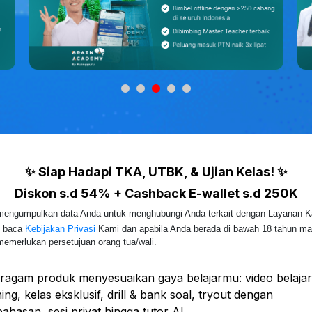
✨ Siap Hadapi TKA, UTBK, & Ujian Kelas! ✨
Diskon s.d 54% + Cashback E-wallet s.d 250K
engumpulkan data Anda untuk menghubungi Anda terkait dengan Layanan K
 baca
Kebijakan Privasi
Kami dan apabila Anda berada di bawah 18 tahun m
emerlukan persetujuan orang tua/wali.
ragam produk menyesuaikan gaya belajarmu: video belajar,
ing, kelas eksklusif, drill & bank soal, tryout dengan
hasan, sesi privat hingga tutor AI